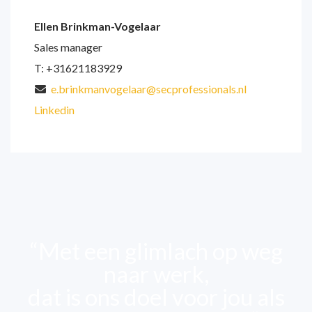
Ellen Brinkman-Vogelaar
Sales manager
T: +31621183929
e.brinkmanvogelaar@secprofessionals.nl
Linkedin
“Met een glimlach op weg
naar werk,
dat is ons doel voor jou als