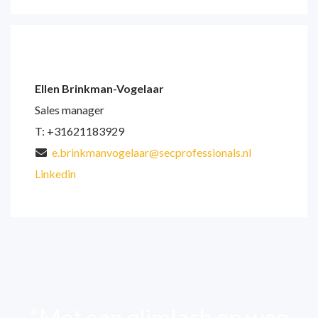
Ellen Brinkman-Vogelaar
Sales manager
T: +31621183929
e.brinkmanvogelaar@secprofessionals.nl
Linkedin
“Met een glimlach op weg