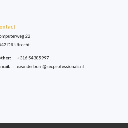
ontact
omputerweg 22
542 DR Utrecht
sther:
+316 54385997
-mail:
e.vanderborn@secprofessionals.nl