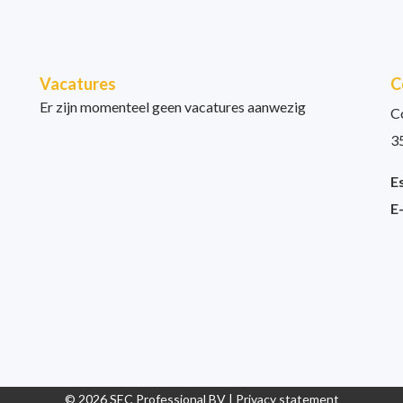
Vacatures
C
Er zijn momenteel geen vacatures aanwezig
C
3
E
E
© 2026 SEC Professional BV |
Privacy statement