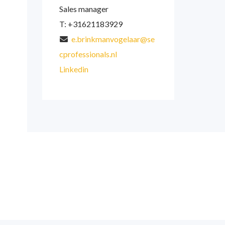
Sales manager
T: +31621183929
e.brinkmanvogelaar@se
cprofessionals.nl
Linkedin
waar te maken”