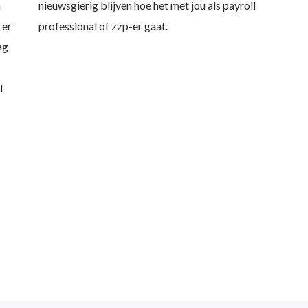
n
nieuwsgierig blijven hoe het met jou als payroll
 er
professional of zzp-er gaat.
ag
l
SEC om jouw ambities 