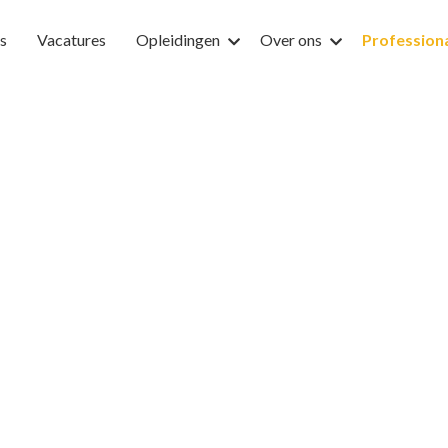
s
Vacatures
Opleidingen
Over ons
Profession
taan SEC om jouw
waar te maken”