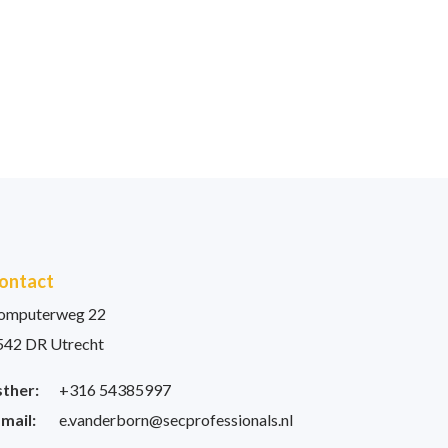
ontact
omputerweg 22
542 DR Utrecht
sther:
+316 54385997
-mail:
e.vanderborn@secprofessionals.nl