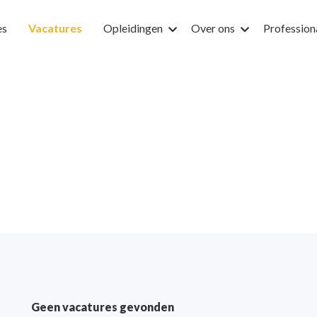
es
Vacatures
Opleidingen
Over ons
Profession
res gevonden
Geen vacatures gevonden