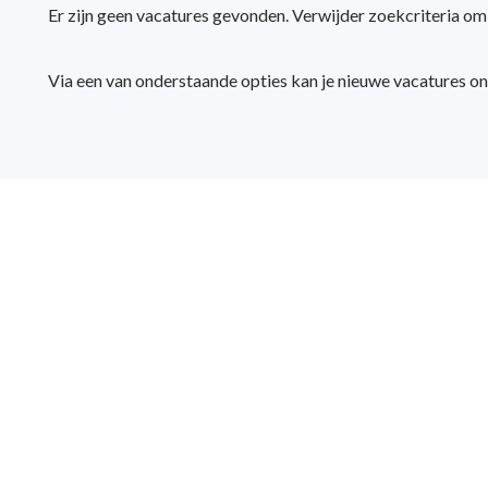
Er zijn geen vacatures gevonden. Verwijder zoekcriteria o
Via een van onderstaande opties kan je nieuwe vacatures o
ij aansprak in de payroll was: bezig zijn met cijfers, wet- en regel
veranderende materie. En nu vind ik het heel gaaf om payroll profe
aan zo’n mooie baan te helpen.”
 van der Born begon als salarisadministrateur en is nu managing pa
SEC Professionals.