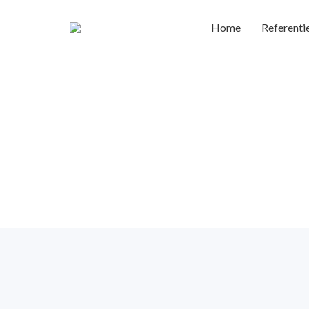
Home
Referenti
Zoekresultaten
0 vacatu