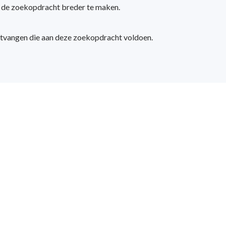
m de zoekopdracht breder te maken.
ntvangen die aan deze zoekopdracht voldoen.
geving,
ssionals
rtner bij