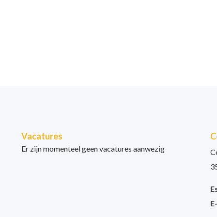
Neem contact op
Vacatures
C
Er zijn momenteel geen vacatures aanwezig
C
3
E
E