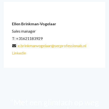
Ellen Brinkman-Vogelaar
Sales manager
T: +31621183929
e.brinkmanvogelaar@secprofessionals.nl
Linkedin
“Met een glimlach op weg