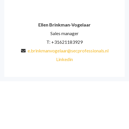
Ellen Brinkman-Vogelaar
Sales manager
T: +31621183929
e.brinkmanvogelaar@secprofessionals.nl
Linkedin
“Met een glimlach op weg
naar werk,
dat is ons doel voor jou als