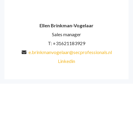
Ellen Brinkman-Vogelaar
Sales manager
T: +31621183929
e.brinkmanvogelaar@secprofessionals.nl
Linkedin
“Met een glimlach op weg
naar werk,
dat is ons doel voor jou als