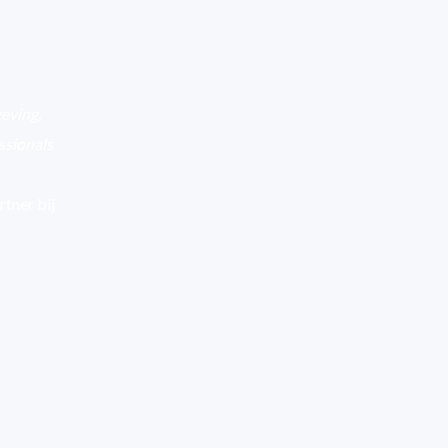
geving,
ssionals
rtner bij