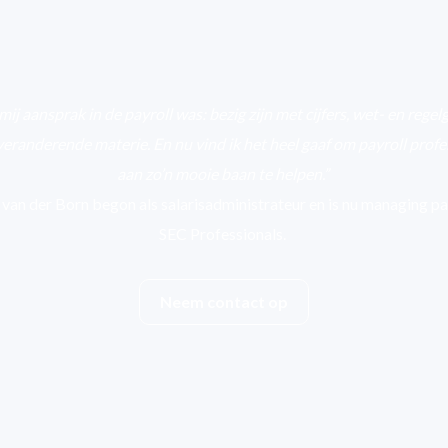
ij aansprak in de payroll was: bezig zijn met cijfers, wet- en regel
veranderende materie. En nu vind ik het heel gaaf om payroll profe
aan zo’n mooie baan te helpen.”
 van der Born begon als salarisadministrateur en is nu managing pa
SEC Professionals.
Neem contact op