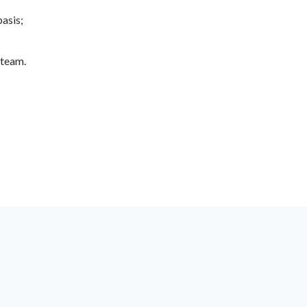
asis;
 team.