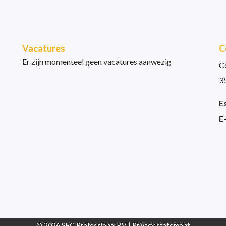
Vacatures
C
Er zijn momenteel geen vacatures aanwezig
C
3
E
E
© 2026 SEC Professional BV |
Privacy statement