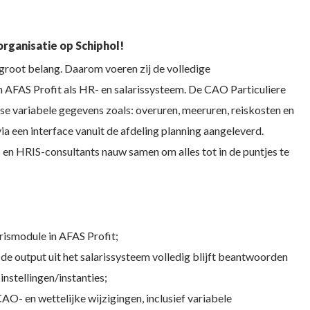
organisatie op Schiphol!
n groot belang. Daarom voeren zij de volledige
van AFAS Profit als HR- en salarissysteem. De CAO Particuliere
kse variabele gegevens zoals: overuren, meeruren, reiskosten en
 een interface vanuit de afdeling planning aangeleverd.
 en HRIS-consultants nauw samen om alles tot in de puntjes te
rismodule in AFAS Profit;
de output uit het salarissysteem volledig blijft beantwoorden
nstellingen/instanties;
O- en wettelijke wijzigingen, inclusief variabele