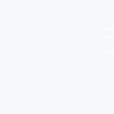
“Wat m
steeds 
- Esther