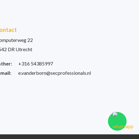
ontact
omputerweg 22
542 DR Utrecht
sther:
+316 54385997
-mail:
e.vanderborn@secprofessionals.nl