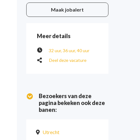
Maak jobalert
Meer details
32 uur
36 uur
40 uur
Deel deze vacature
Bezoekers van deze
pagina bekeken ook deze
banen:
Utrecht