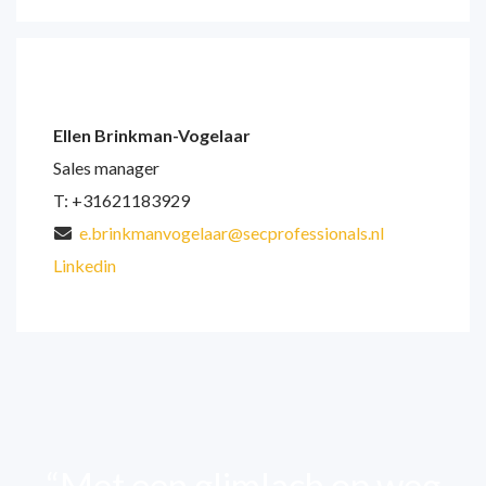
Ellen Brinkman-Vogelaar
Sales manager
T: +31621183929
e.brinkmanvogelaar@secprofessionals.nl
Linkedin
“Met een glimlach op weg